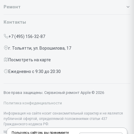
О нашем сервисе
Ремонт
Гарантия
Iphone
Контакты
Прайс-лист
MacBook
+7 (495) 156-32-87
Срочный ремонт
Ipad
г. Тольятти, ул. Ворошилова, 17
Доставка и способы оплаты
iMac
Посмотреть на карте
Диагностика
Watch
Ежедневно с 9:30 до 20:30
Контакты
AirPods
Mac
Все права защищены. Сервисный ремонт Apple © 2026
Studio Display
Политика конфиденциальности
Vision Pro
Информация на сайте носит ознакомительный характер и не является
публичной офертой, определяемой положениями статьи 437
Гражданского кодекса РФ.
Мы специализируемся на обслуживании и ремонте техники Apple, но не
Пользуясь сайтом, вы принимаете