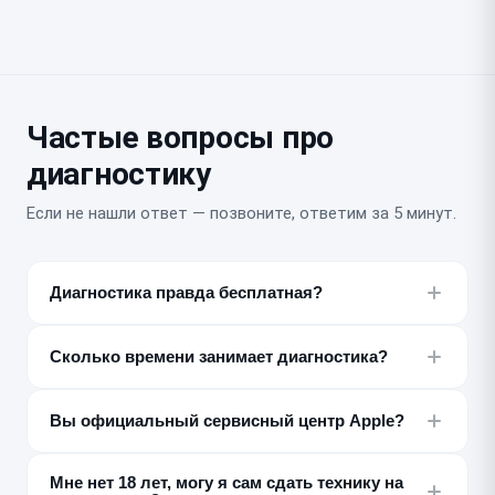
Частые вопросы про
диагностику
Если не нашли ответ — позвоните, ответим за 5 минут.
Диагностика правда бесплатная?
Да, если после диагностики вы делаете ремонт у нас.
Если решите не ремонтировать, диагностика платная
Сколько времени занимает диагностика?
— от 300 ₽, мы предупреждаем об этом заранее.
От 15 до 80 минут в зависимости от сложности
устройства и неисправности. Регламентное время —
Вы официальный сервисный центр Apple?
30 минут.
Нет, мы независимый постгарантийный сервис.
Мне нет 18 лет, могу я сам сдать технику на
Диагностику и ремонт по гарантии производителя не