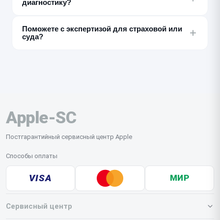
диагностику?
выполняем — с этим нужно обращаться в
авторизованный СЦ Apple.
Нет, заказ-наряд оформляется только с
Поможете с экспертизой для страховой или
совершеннолетним — родителем или законным
суда?
представителем.
Нет, для этого нужен сертифицированный
независимый эксперт. Мы можем дать только
внутреннее заключение по результатам диагностики
для собственных клиентов.
Apple-SC
Постгарантийный сервисный центр Apple
Способы оплаты
VISA
МИР
Сервисный центр