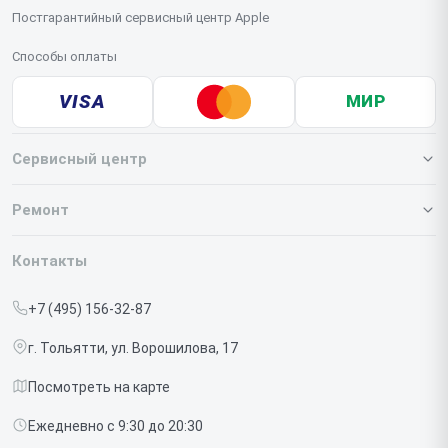
Постгарантийный сервисный центр Apple
Способы оплаты
VISA
МИР
Сервисный центр
О нашем сервисе
Ремонт
Гарантия
Iphone
Контакты
Прайс-лист
MacBook
+7 (495) 156-32-87
Срочный ремонт
Ipad
г. Тольятти, ул. Ворошилова, 17
Доставка и способы оплаты
iMac
Посмотреть на карте
Диагностика
Watch
Ежедневно с 9:30 до 20:30
Контакты