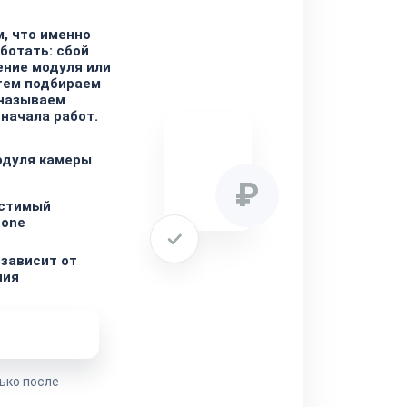
, что именно
ботать: сбой
ние модуля или
тем подбираем
 называем
 начала работ.
одуля камеры
₽
стимый
hone
зависит от
ния
ремонта
ько после