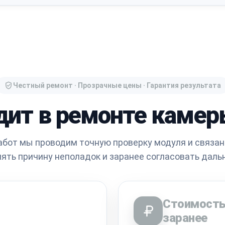
Честный ремонт · Прозрачные цены · Гарантия результата
дит в ремонте камер
абот мы проводим точную проверку модуля и связан
нять причину неполадок и заранее согласовать даль
Стоимость
заранее