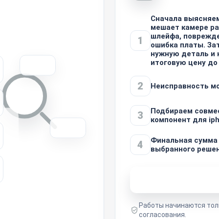
Сначала выясняем
мешает камере ра
шлейфа, поврежде
1
ошибка платы. За
нужную деталь и
итоговую цену до
2
Неисправность м
Подбираем совме
3
компонент для ip
Финальная сумма 
4
выбранного реше
Узнать стоимость 
Работы начинаются тол
согласования.