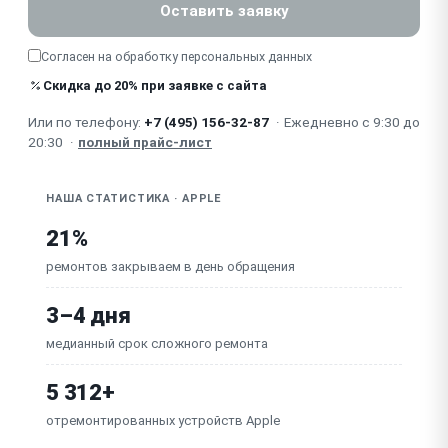
Шум / стук вентилятора (подшипник)
Оставить заявку
Залит жидкостью / окисление платы
Согласен на обработку
персональных данных
Неисправна материнская плата (артефакты, не
Скидка до 20% при заявке с сайта
включается)
Или по телефону:
+7 (495) 156-32-87
·
Ежедневно с 9:30 до
20:30
·
полный прайс-лист
НАША СТАТИСТИКА · APPLE
21%
ремонтов закрываем в день обращения
3–4 дня
медианный срок сложного ремонта
5 312+
отремонтированных устройств Apple