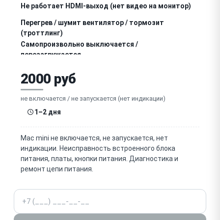
Не работает HDMI-выход (нет видео на монитор)
Перегрев / шумит вентилятор / тормозит
(троттлинг)
Самопроизвольно выключается /
перезагружается
Зависает / сбой macOS / не загружается (папка с ?)
2000 руб
Не работают порты USB-C / Thunderbolt
не включается / не запускается (нет индикации)
1–2 дня
Не работают порты USB-A
Не работает Ethernet (сетевой порт)
Mac mini не включается, не запускается, нет
индикации. Неисправность встроенного блока
Не работает Wi-Fi / Bluetooth
питания, платы, кнопки питания. Диагностика и
ремонт цепи питания.
Неисправен накопитель SSD / не определяется /
потеря данных
Телефон
Не работает аудиоразъём (наушники/выход)