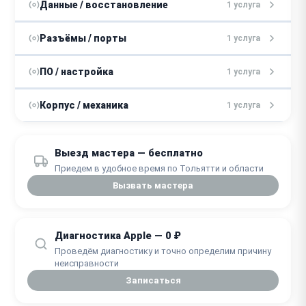
от 1500 ₽
Замена SSD
Данные / восстановление
1 услуга
1 - 2 дня
от 2000 ₽
Восстановление данных
Разъёмы / порты
1 услуга
от 1500 ₽
Замена модулей памяти
1 - 4 дня
от 2000 ₽
Замена портов
ПО / настройка
1 услуга
1 - 2 дня
1 - 3 дня
от 1500 ₽
Переустановка masOS
Корпус / механика
1 услуга
1 - 2 дня
от 3000 ₽
Замена корпуса
Выезд мастера — бесплатно
2 - 5 дней
Приедем в удобное время по Тольятти и области
Вызвать мастера
Диагностика Apple — 0 ₽
Проведём диагностику и точно определим причину
неисправности
Записаться